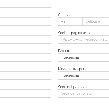
Cellulare *
Regione di residenza *
Social - pagina web
Città di residenza
Città Di Residenza
Patente
Mezzo di trasporto
Sede del patronato