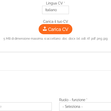
Lingua CV *
Carica il tuo CV
Carica CV
5 MB di dimensione massima, si accettano: .doc .docx .txt .odt .rtf .pdf .png .jpg
Ruolo - funzione *