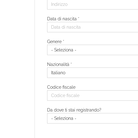
Data di nascita *
Paese di residenza *
Genere *
CAP di residenza
Nazionalità *
Indirizzo di residenza
Codice fiscale
Da dove ti stai registrando?