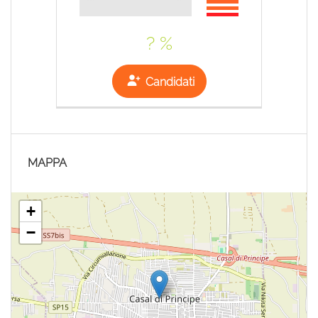
? %
Candidati
MAPPA
+
−