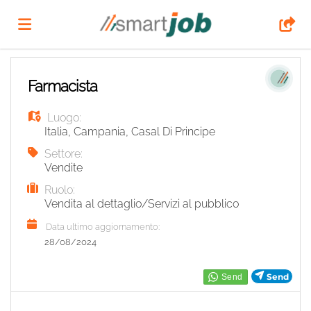
Home
Farmacista
Luogo:
Offerte
Italia
,
Campania
,
Casal Di Principe
Settore:
di
Carica
Vendite
Ruolo:
Vendita al dettaglio/Servizi al pubblico
lavoro
il
Login
Data ultimo aggiornamento:
28/08/2024
CV
Lingua
Send