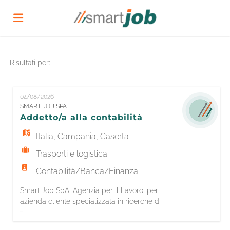
Home
Risultati per:
Offerte
04/08/2026
SMART JOB SPA
Addetto/a alla contabilità
di
Carica
Italia
,
Campania
,
Caserta
Trasporti e logistica
lavoro
il
Login
Contabilità/Banca/Finanza
Smart Job SpA, Agenzia per il Lavoro, per
CV
Lingua
azienda cliente specializzata in ricerche di
...
mercato, è alla ricerca di un/una Addetto/a
alla contabilità Responsabilità: - Gestione