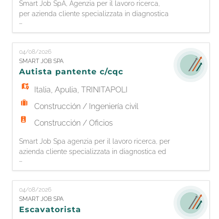
Smart Job SpA, Agenzia per il lavoro ricerca,
per azienda cliente specializzata in diagnostica
...
ed edilizia ferroviaria, un CARPENTIERE con
esperienza. La figura si occuperà di lavorazioni
di carpenteria e posa del ferro per armature.
04/08/2026
Requisiti richiesti: • Esperienza pregressa nella
SMART JOB SPA
mansione (almeno 2 anni) • Autonomia nella
Autista pantente c/cqc
posa di armatur
Italia
,
Apulia
,
TRINITAPOLI
Construcción / Ingeniería civil
Construcción / Oficios
Smart Job Spa agenzia per il lavoro ricerca, per
azienda cliente specializzata in diagnostica ed
...
edilizia ferroviaria, 1 AUTISTA PATENTE C + CQC
La risorsa si occuperà di: - Trasporto materiali
- Movimentazione mezzi pesanti con patente C
04/08/2026
+ CQC Si richiede: - Esperienza pregressa in
SMART JOB SPA
ruolo - Patente C + CQC in corso di validità -
Escavatorista
Espe