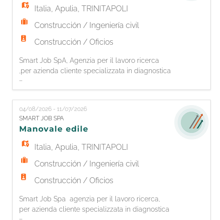
Italia
,
Apulia
,
TRINITAPOLI
Construcción / Ingeniería civil
Construcción / Oficios
Smart Job SpA, Agenzia per il lavoro ricerca
,per azienda cliente specializzata in diagnostica
...
ed edilizia ferroviaria, un ESCAVATORISTA. La
risorsa si occuperà di: - Scavo in ambiente
ferroviario ed edile - Lavori generici di
04/08/2026 - 11/07/2026
manutenzione degli impianti ferroviari -
SMART JOB SPA
Coordinamento dei manovali presenti in
Manovale edile
cantiere Si richiede: - Esperienza
Italia
,
Apulia
,
TRINITAPOLI
Construcción / Ingeniería civil
Construcción / Oficios
Smart Job Spa agenzia per il lavoro ricerca,
per azienda cliente specializzata in diagnostica
...
ed edilizia ferroviaria, un MANOVALE EDILE.