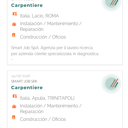
ruolo - Patente C + CQC in corso di validità -
Carpentiere
Espe
Italia
,
Lacio
,
ROMA
Instalación / Mantenimiento /
Reparación
Construcción / Oficios
Smart Job SpA, Agenzia per il lavoro ricerca,
per azienda cliente specializzata in diagnostica
...
ed edilizia ferroviaria, un CARPENTIERE con
esperienza. La figura si occuperà di lavorazioni
di carpenteria e posa del ferro per armature.
04/08/2026
Requisiti richiesti: • Esperienza pregressa nella
SMART JOB SPA
mansione (almeno 2 anni) • Autonomia nella
Carpentiere
posa di armatur
Italia
,
Apulia
,
TRINITAPOLI
Instalación / Mantenimiento /
Reparación
Construcción / Oficios