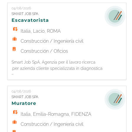
EN
attività di installazione e montaggio di impianti
04/08/2026
fotovoltaici; - Movimentazione e preparazione
SMART JOB SPA
dei materiali e delle attrezzature di lavoro; -
Escavatorista
FR
Assistenz
Italia
,
Lacio
,
ROMA
IT
Construcción / Ingeniería civil
Construcción / Oficios
DE
Smart Job SpA, Agenzia per il lavoro ricerca
,per azienda cliente specializzata in diagnostica
...
ed edilizia ferroviaria, un ESCAVATORISTA. La
risorsa si occuperà di: - Scavo in ambiente
ES
ferroviario ed edile - Lavori generici di
04/08/2026
manutenzione degli impianti ferroviari -
SMART JOB SPA
Coordinamento dei manovali presenti in
PT
Muratore
cantiere Si richiede: - Esperienza
Italia
,
Emilia-Romagna
,
FIDENZA
Construcción / Ingeniería civil