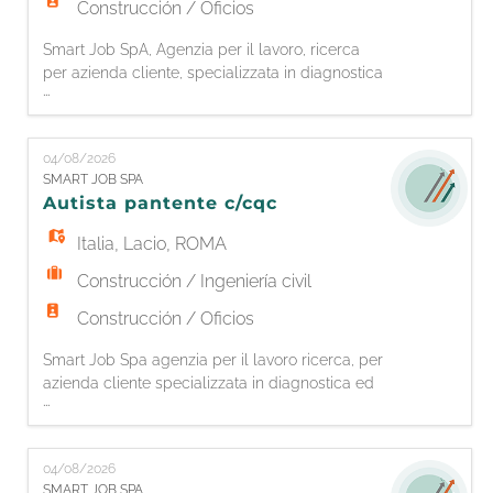
Construcción / Oficios
Smart Job SpA, Agenzia per il lavoro, ricerca
per azienda cliente, specializzata in diagnostica
...
ed edilizia ferroviaria, 1 OPERAIO MURATORE
La risorsa si occuperà di: - Lavori di
manutenzione ferroviaria - Costruzione di
04/08/2026
pozzetti in opera e blocchi CLS per
SMART JOB SPA
installazione d'impianto di segnalamento
Autista pantente c/cqc
ferroviario Si richiede: - Esperienza pr
Italia
,
Lacio
,
ROMA
Construcción / Ingeniería civil
Construcción / Oficios
Smart Job Spa agenzia per il lavoro ricerca, per
azienda cliente specializzata in diagnostica ed
...
edilizia ferroviaria, 1 AUTISTA PATENTE C + CQC
La risorsa si occuperà di: - Trasporto materiali
- Movimentazione mezzi pesanti con patente C
04/08/2026
+ CQC Si richiede: - Esperienza pregressa in
SMART JOB SPA