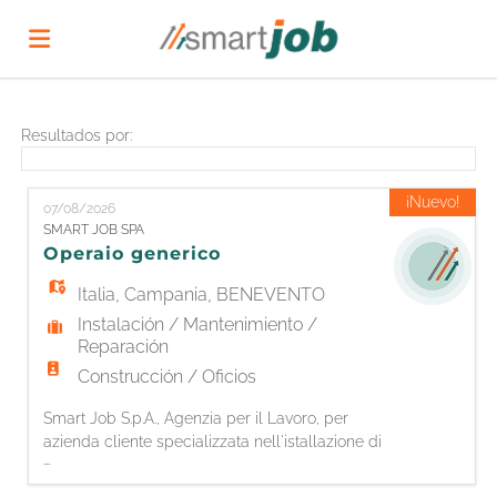
Home
Resultados por:
Lista
¡Nuevo!
07/08/2026
SMART JOB SPA
Operaio generico
ofertas
Subir
Italia
,
Campania
,
BENEVENTO
Instalación / Mantenimiento /
de
CV
Acceso
Reparación
Construcción / Oficios
Smart Job S.p.A., Agenzia per il Lavoro, per
trabajo
Idioma
azienda cliente specializzata nell'istallazione di
...
impianti fotovoltaici, è alla ricerca di 1 OPERAIO
GENERICO. Responsabilità: - Supporto alle