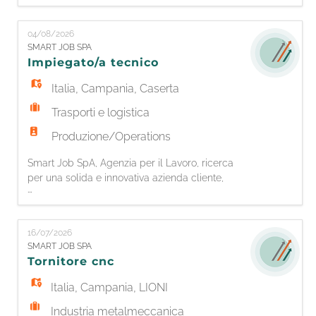
EN
industriale un/una: ADDETTO/A ALLA
VERNICIATURA ESPERTO/A - ADDETTO/A AL
04/08/2026
CONTROLLO QUALITÀ La risorsa inserita
SMART JOB SPA
FR
opererà all'interno del reparto Qualità e
Impiegato/a tecnico
Produzione, garantendo il rispetto degli
standard tecnico-qualitati
Italia
,
Campania
,
Caserta
IT
Trasporti e logistica
Produzione/Operations
DE
Smart Job SpA, Agenzia per il Lavoro, ricerca
per una solida e innovativa azienda cliente,
...
leader nella progettazione e realizzazione di
ES
impianti di stoccaggio per la logistica, un/una
Coordinatore / Coordinatrice del Servizio
16/07/2026
Tecnico Principali responsabilità -
PT
SMART JOB SPA
Coordinamento di personale tecnico e operaio;
Tornitore cnc
- Assistenza Tecnica alla clien
Italia
,
Campania
,
LIONI
Industria metalmeccanica