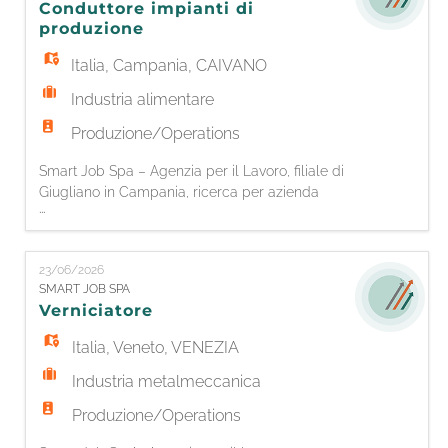
Conduttore impianti di
- azzeramento utensili; -presidio, la
produzione
Italia
,
Campania
,
CAIVANO
Industria alimentare
Produzione/Operations
Smart Job Spa – Agenzia per il Lavoro, filiale di
Giugliano in Campania, ricerca per azienda
...
cliente operante nel settore alimentare un/una:
CONDUTTORE IMPIANTI DI PRODUZIONE La
risorsa selezionata si occuperà della
23/06/2026
conduzione, regolazione e gestione di impianti,
SMART JOB SPA
attrezzature e macchinari destinati alla
Verniciatore
produzione alimentare, con particolar
Italia
,
Veneto
,
VENEZIA
Industria metalmeccanica
Produzione/Operations