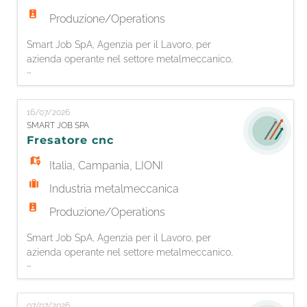
Produzione/Operations
Smart Job SpA, Agenzia per il Lavoro, per
azienda operante nel settore metalmeccanico,
...
è alla ricerca di 1 TORNITORE CNC A 3 - 4 ASSI.
La risorsa si occuperà di: - Caricare il
programma nella macchina a controllo
16/07/2026
numerico - Predisporre le impostazioni iniziali
SMART JOB SPA
della macchina utensile (parametri,
Fresatore cnc
piazzamento e azzeramento) - Caricare il mat
Italia
,
Campania
,
LIONI
Industria metalmeccanica
Produzione/Operations
Smart Job SpA, Agenzia per il Lavoro, per
azienda operante nel settore metalmeccanico,
...
è alla ricerca di 1 FRESATORE CNC A 3 - 5 ASSI.
La risorsa si occuperà di: - Caricare il
programma nella macchina a controllo
07/07/2026