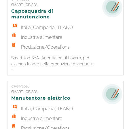
numerico - Predisporre le impostazioni iniziali
SMART JOB SPA
della macchina (parametri, piazzamento pezzi
Caposquadra di
su morse/tavola e azzeramento assi)
manutenzione
Italia
,
Campania
,
TEANO
Industria alimentare
Produzione/Operations
Smart Job SpA., Agenzia per il Lavoro, per
azienda leader nella produzione di acque in
...
bottiglia, è alla ricerca di 1 CAPOSQUADRA
MANUTENTORE. Responsabilità: -
Coordinamento operativo della squadra di
07/07/2026
manutenzione; - Pianificazione e supervisione
SMART JOB SPA
degli interventi di manutenzione ordinaria,
Manutentore elettrico
straordinaria e preventiva; - Gestione delle
priori
Italia
,
Campania
,
TEANO
Industria alimentare
Produzione/Operations