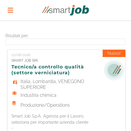
Home
Risultati per:
Offerte
Nuovo!
07/08/2026
SMART JOB SPA
Tecnico/a controllo qualità
di
Carica
(settore verniciatura)
Italia
,
Lombardia
,
VENEGONO
SUPERIORE
lavoro
il
Login
Industria chimica
Produzione/Operations
CV
Lingua
Smart Job S.p.A., Agenzia per il Lavoro,
seleziona per importante azienda cliente
...
specializzata nel settore della verniciatura