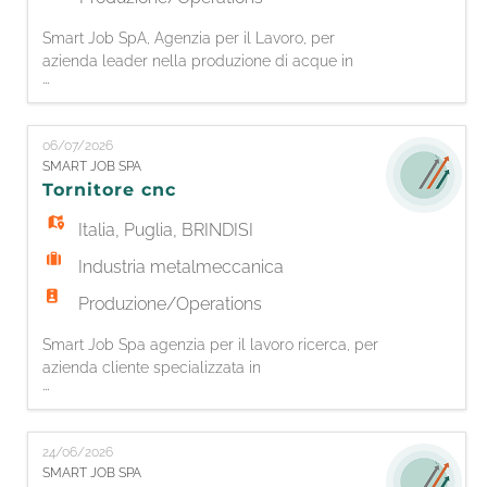
Smart Job SpA, Agenzia per il Lavoro, per
azienda leader nella produzione di acque in
...
bottiglia, è alla ricerca di 1 MANUTENTORE
ELETTRICO. Responsabilità: - Manutenzione
elettrica ordinaria e straordinaria degli impianti
06/07/2026
produttivi; - Ricerca guasti e ripristino delle
SMART JOB SPA
funzionalità degli impianti; - Interventi su quadri
Tornitore cnc
elettrici, sensori, mo
Italia
,
Puglia
,
BRINDISI
Industria metalmeccanica
Produzione/Operations
Smart Job Spa agenzia per il lavoro ricerca, per
azienda cliente specializzata in
...
lavorazioni meccaniche di precisione, un
TORNITORE CNC La risorsa si occuperà di:
- attrezzare il tornio (Okuma LB200M) ,
24/06/2026
preparare il programma per la lavorazione del
SMART JOB SPA
pezzo, centraggio e allineamento dello stesso;