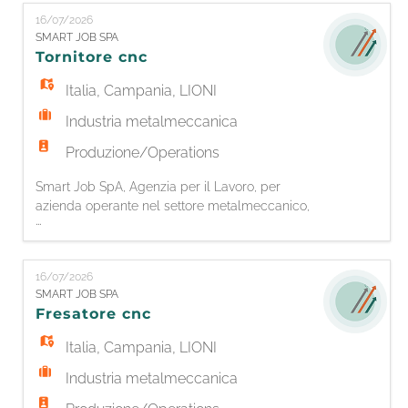
EN
Coordinatore / Coordinatrice del Servizio
16/07/2026
Tecnico Principali responsabilità -
SMART JOB SPA
Coordinamento di personale tecnico e operaio;
Tornitore cnc
FR
- Assistenza Tecnica alla clien
Italia
,
Campania
,
LIONI
Industria metalmeccanica
IT
Produzione/Operations
Smart Job SpA, Agenzia per il Lavoro, per
DE
azienda operante nel settore metalmeccanico,
...
è alla ricerca di 1 TORNITORE CNC A 3 - 4 ASSI.
La risorsa si occuperà di: - Caricare il
ES
programma nella macchina a controllo
16/07/2026
numerico - Predisporre le impostazioni iniziali
SMART JOB SPA
della macchina utensile (parametri,
Fresatore cnc
PT
piazzamento e azzeramento) - Caricare il mat
Italia
,
Campania
,
LIONI
Industria metalmeccanica