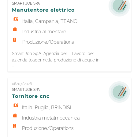
SMART JOB SPA
degli interventi di manutenzione ordinaria,
Manutentore elettrico
straordinaria e preventiva; - Gestione delle
priori
Italia
,
Campania
,
TEANO
Industria alimentare
Produzione/Operations
Smart Job SpA, Agenzia per il Lavoro, per
azienda leader nella produzione di acque in
...
bottiglia, è alla ricerca di 1 MANUTENTORE
ELETTRICO. Responsabilità: - Manutenzione
elettrica ordinaria e straordinaria degli impianti
06/07/2026
produttivi; - Ricerca guasti e ripristino delle
SMART JOB SPA
funzionalità degli impianti; - Interventi su quadri
Tornitore cnc
elettrici, sensori, mo
Italia
,
Puglia
,
BRINDISI
Industria metalmeccanica
Produzione/Operations