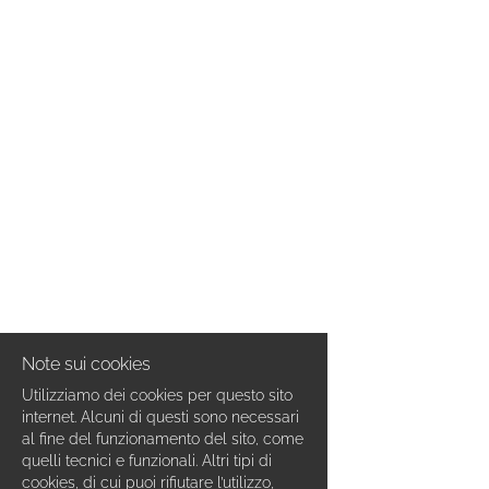
EN
FR
IT
DE
ES
Note sui cookies
PT
Utilizziamo dei cookies per questo sito
internet. Alcuni di questi sono necessari
al fine del funzionamento del sito, come
quelli tecnici e funzionali. Altri tipi di
cookies, di cui puoi rifiutare l’utilizzo,