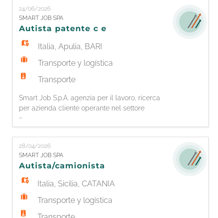
Manutentore Meccatronico appartenente alle
24/06/2026
Categorie Protette (L. 68/99). Entrerai a far parte
SMART JOB SPA
di un ambiente dinamico e in forte crescita,
Autista patente c e
assumendo un ruolo chiav
Italia
,
Apulia
,
BARI
Transporte y logística
Transporte
Smart Job S.p.A. agenzia per il lavoro, ricerca
per azienda cliente operante nel settore
...
logistico un AUTISTA CON PATENTE CE per
trasporti locali in Puglia. Requisiti richiesti: -
Patente CE in corso di validità - CQC Merci
28/04/2026
obbligatoria - Preferibile possesso di ADR per
SMART JOB SPA
trasporto cisterne - Esperienza pregressa nella
Autista/camionista
mansione - Affida
Italia
,
Sicilia
,
CATANIA
Transporte y logística
Transporte