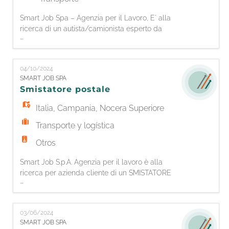
Smart Job Spa – Agenzia per il Lavoro, E' alla
ricerca di un autista/camionista esperto da
...
inserire. Requisiti richiesti: - Possesso di patente
C, E e CQC in corso di validità - Esperienza
pregressa nel ruolo di almeno 2 anni - Buona
04/10/2024
conoscenza delle normative di trasporto e
SMART JOB SPA
sicurezza stradale - Affidabilità, puntualità e
Smistatore postale
senso di responsabilità
Italia
,
Campania
,
Nocera Superiore
Transporte y logística
Otros
Smart Job S.p.A. Agenzia per il lavoro è alla
ricerca per azienda cliente di un SMISTATORE
...
POSTALE. La figura ricercata dovrà smistare la
posta in arrivo dell'area di sua competenza,
catalogandola e ordinandola secondo il proprio
03/06/2024
percorso di consegna. Recapita la
SMART JOB SPA
corrispondenza, pacchi, telegrammi e