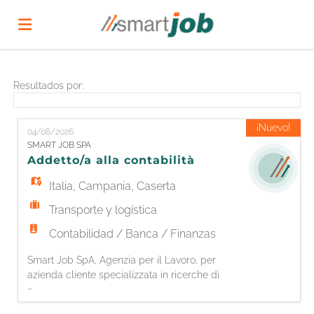
Home
Resultados por:
Lista
¡Nuevo!
04/08/2026
SMART JOB SPA
Addetto/a alla contabilità
ofertas
Subir
Italia
,
Campania
,
Caserta
Transporte y logística
de
CV
Acceso
Contabilidad / Banca / Finanzas
Smart Job SpA, Agenzia per il Lavoro, per
trabajo
Idioma
azienda cliente specializzata in ricerche di
...
mercato, è alla ricerca di un/una Addetto/a
alla contabilità Responsabilità: - Gestione