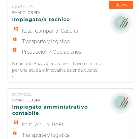
EN
della contabilità ordinaria e prima nota; -
¡Nuevo!
04/08/2026
Registrazione fatture attive e passive; -
SMART JOB SPA
Archiviazione documentale e gestione
Impiegato/a tecnico
FR
scadenze; - Tenuta dei registri contabili; -
Italia
,
Campania
,
Caserta
Transporte y logística
IT
Producción / Operaciones
Smart Job SpA, Agenzia per il Lavoro, ricerca
DE
per una solida e innovativa azienda cliente,
...
leader nella progettazione e realizzazione di
impianti di stoccaggio per la logistica, un/una
ES
Coordinatore / Coordinatrice del Servizio
29/07/2026
Tecnico Principali responsabilità -
SMART JOB SPA
Coordinamento di personale tecnico e operaio;
Impiegato amministrativo
PT
- Assistenza Tecnica alla clien
contabile
Italia
,
Apulia
,
BARI
Transporte y logística