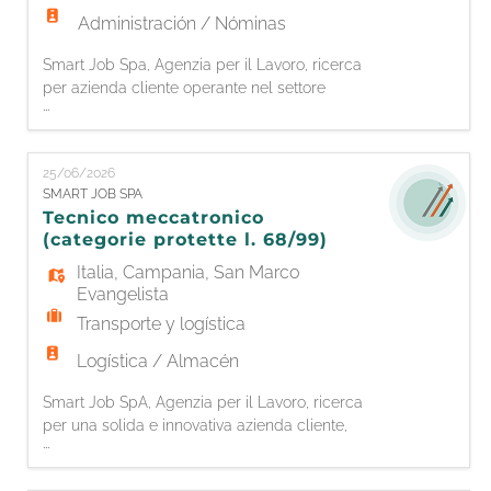
Administración / Nóminas
Smart Job Spa, Agenzia per il Lavoro, ricerca
per azienda cliente operante nel settore
...
logistico, una risorsa da inserire nel ruolo di
Impiegato/a Amministrativo Contabile. La
risorsa si occuperà di: * Registrazione di fatture
25/06/2026
attive e passive; * Gestione della prima nota; *
SMART JOB SPA
Supporto nella contabilità generale; * Controllo
Tecnico meccatronico
e archiviaz
(categorie protette l. 68/99)
Italia
,
Campania
,
San Marco
Evangelista
Transporte y logística
Logística / Almacén
Smart Job SpA, Agenzia per il Lavoro, ricerca
per una solida e innovativa azienda cliente,
...
leader nella progettazione e realizzazione di
impianti di stoccaggio per la logistica, un/una